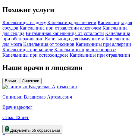
Похожие
услуги
Капельницы на дому
Капельница для печени
Капельницы для
сосудов
Капельница при отравлении алкоголем
Капельница
для сердца
Витаминная капельница от усталости
Капельница
при обезвоживании
Капельница для иммунитета
Капельница
для мозга
Капельница от токсинов
Капельницы при аллергии
Капельницы при ковиде
Капельницы при остеопорозе
Капельницы при остеохондрозе
Капельницы при отравлении
Наши
врачи и лицензии
Врачи
Лицензии
Синицын Владислав Артемьевич
К
Врач-нарколог
В
Стаж:
12 лет
Документы об образовании