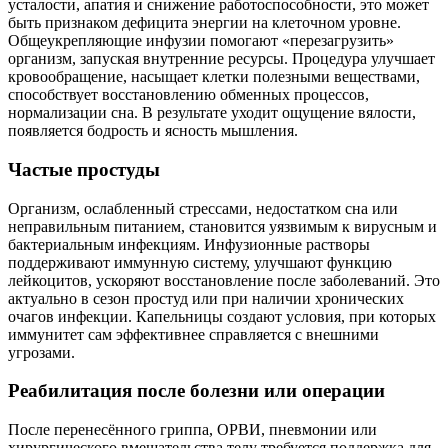
усталости, апатия и снижение работоспособности, это может
быть признаком дефицита энергии на клеточном уровне.
Общеукрепляющие инфузии помогают «перезагрузить»
организм, запуская внутренние ресурсы. Процедура улучшает
кровообращение, насыщает клетки полезными веществами,
способствует восстановлению обменных процессов,
нормализации сна. В результате уходит ощущение вялости,
появляется бодрость и ясность мышления.
Частые простуды
Организм, ослабленный стрессами, недостатком сна или
неправильным питанием, становится уязвимым к вирусным и
бактериальным инфекциям. Инфузионные растворы
поддерживают иммунную систему, улучшают функцию
лейкоцитов, ускоряют восстановление после заболеваний. Это
актуально в сезон простуд или при наличии хронических
очагов инфекции. Капельницы создают условия, при которых
иммунитет сам эффективнее справляется с внешними
угрозами.
Реабилитация после болезни или операции
После перенесённого гриппа, ОРВИ, пневмонии или
хирургического вмешательства телу требуется поддержка для