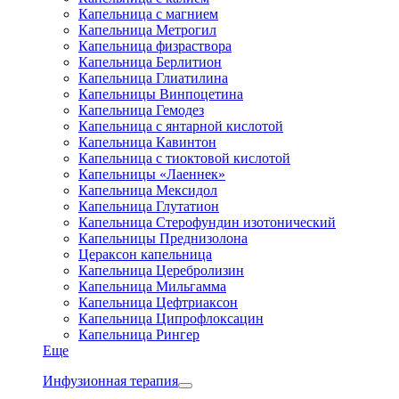
Капельница с магнием
Капельница Метрогил
Капельница физраствора
Капельница Берлитион
Капельница Глиатилина
Капельницы Винпоцетина
Капельница Гемодез
Капельница с янтарной кислотой
Капельница Кавинтон
Капельница с тиоктовой кислотой
Капельницы «Лаеннек»
Капельница Мексидол
Капельница Глутатион
Капельница Стерофундин изотонический
Капельницы Преднизолона
Цераксон капельница
Капельница Церебролизин
Капельница Мильгамма
Капельница Цефтриаксон
Капельница Ципрофлоксацин
Капельница Рингер
Еще
Инфузионная терапия