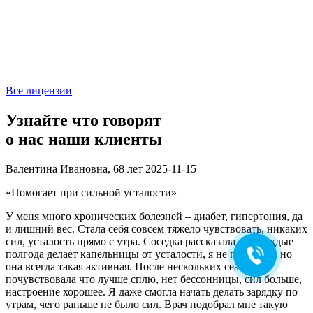
Все лицензии
Узнайте что говорят
о нас наши клиенты
Ольга Кравченко
Валентина Ивановна, 68 лет
2025-11-15
В
Здравствуйте! Готова помочь
вам. Напишите мне, если у
«Помогает при сильной усталости»
«
вас появятся вопросы.
У меня много хронических болезней – диабет, гипертония, да
З
и лишний вес. Стала себя совсем тяжело чувствовать, никаких
т
сил, усталость прямо с утра. Соседка рассказала что каждые
Д
полгода делает капельницы от усталости, я не поверила, но
у
она всегда такая активная. После нескольких сеансов
к
почувствовала что лучше сплю, нет бессонницы, сил больше,
к
настроение хорошее. Я даже смогла начать делать зарядку по
о
утрам, чего раньше не было сил. Врач подобрал мне такую
м