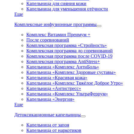
Капельница для сияния кожи
Капельница для уменьшения отёчности
Еще
Комплексные инфузионные программы
Комплекс Витамин Преимум +
После соревнований
Комплексная программа «Стройность»
Комплексная программа до соревнований
Комплексная программа после COVID-19
Комплексная программа AntiStress+
Капельница «Комплекс АнтиБоль»
Капельница «Комплекс Здоровые суставы»
Капельница «Красивая кожа»
Капельница «Комплекс Тяжёлое Доброе Утро»
Капельница «Антистресс»
Капельница «Комплекс УльтраФеррум»
Капельница «Энергия»
Еще
Детоксикационные капельницы
Капельница от запоя
Капельница от наркотиков