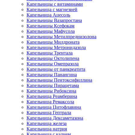
Капельницы с витаминами
Капельница с магнезией
Капельница Ацесоль
Капельницы Вазапростана
Капельницы Ксефокам
Капельницы Мафусола
Капельницы Метилпреднизолона
Капельницы Милдроната
Капельницы Метронидазола
Капельницы Трентала
Капельницы Октолипена
Капельницы Омепразола
Капельницы от панкреатита
Капельницы Панангина
Капельницы Пентоксифиллина
Капельницы Пирацетама
Капельницы Рибоксина
Капельница Реамберина
Капельница Ремаксола
Капельница Цитофлавина
Капельница Гептрала
Капельница Дексаметазона
Капельница железа
Капельница натрия
Капельница с калием