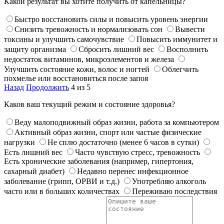
Какой результат вы хотите получить от капельницы?
Быстро восстановить силы и повысить уровень энергии
Снизить тревожность и нормализовать сон
Вывести
токсины и улучшить самочувствие
Повысить иммунитет и
защиту организма
Сбросить лишний вес
Восполнить
недостаток витаминов, микроэлементов и железа
Улучшить состояние кожи, волос и ногтей
Облегчить
похмелье или восстановиться после запоя
Назад
Продолжить
4 из 5
Каков ваш текущий режим и состояние здоровья?
Веду малоподвижный образ жизни, работа за компьютером
Активный образ жизни, спорт или частые физические
нагрузки
Не сплю достаточно (менее 6 часов в сутки)
Есть лишний вес
Часто чувствую стресс, тревожность
Есть хронические заболевания (например, гипертония,
сахарный диабет)
Недавно перенес инфекционное
заболевание (грипп, ОРВИ и т.д.)
Употребляю алкоголь
часто или в больших количествах
Переживаю последствия