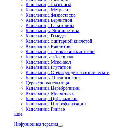
Капельница с магнием
Капельница Метрогил
Капельница физраствора
Капельница Берлитион
Капельница Глиатилина
Капельницы Винпоцетина
Капельница Гемодез
Капельница с янтарной кислотой
Капельница Кавинтон
Капельница с тиоктовой кислотой
Капельницы «Лаеннек»
Капельница Мексидол
Капельница Глутатион
Капельница Стерофундин изотонический
Капельницы Преднизолона
Цераксон капельница
Капельница Церебролизин
Капельница Мильгамма
Капельница Цефтриаксон
Капельница Ципрофлоксацин
Капельница Рингер
Еще
Инфузионная терапия