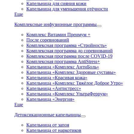
Капельница для сияния кожи
Капельница для уменьшения отёчности
Еще
Комплексные инфузионные программы
Комплекс Витамин Преимум +
После соревнований
Комплексная программа «Стройность»
Комплексная программа до соревнований
Комплексная программа после COVID-19
Комплексная программа AntiStress+
Капельница «Комплекс АнтиБоль»
Капельница «Комплекс Здоровые суставы»
Капельница «Красивая кожа»
Капельница «Комплекс Тяжёлое Доброе Утро»
Капельница «Антистресс»
Капельница «Комплекс УльтраФеррум»
Капельница «Энергия»
Еще
Детоксикационные капельницы
Капельница от запоя
Капельница от наркотиков