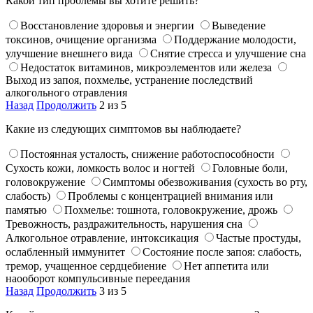
Какой тип проблемы вы хотите решить?
Восстановление здоровья и энергии
Выведение
токсинов, очищение организма
Поддержание молодости,
улучшение внешнего вида
Снятие стресса и улучшение сна
Недостаток витаминов, микроэлементов или железа
Выход из запоя, похмелье, устранение последствий
алкогольного отравления
Назад
Продолжить
2 из 5
Какие из следующих симптомов вы наблюдаете?
Постоянная усталость, снижение работоспособности
Сухость кожи, ломкость волос и ногтей
Головные боли,
головокружение
Симптомы обезвоживания (сухость во рту,
слабость)
Проблемы с концентрацией внимания или
памятью
Похмелье: тошнота, головокружение, дрожь
Тревожность, раздражительность, нарушения сна
Алкогольное отравление, интоксикация
Частые простуды,
ослабленный иммунитет
Состояние после запоя: слабость,
тремор, учащенное сердцебиение
Нет аппетита или
наооборот компульсивные переедания
Назад
Продолжить
3 из 5