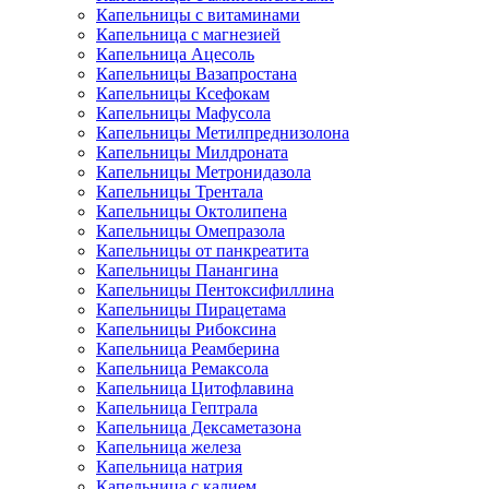
Капельницы с витаминами
Капельница с магнезией
Капельница Ацесоль
Капельницы Вазапростана
Капельницы Ксефокам
Капельницы Мафусола
Капельницы Метилпреднизолона
Капельницы Милдроната
Капельницы Метронидазола
Капельницы Трентала
Капельницы Октолипена
Капельницы Омепразола
Капельницы от панкреатита
Капельницы Панангина
Капельницы Пентоксифиллина
Капельницы Пирацетама
Капельницы Рибоксина
Капельница Реамберина
Капельница Ремаксола
Капельница Цитофлавина
Капельница Гептрала
Капельница Дексаметазона
Капельница железа
Капельница натрия
Капельница с калием