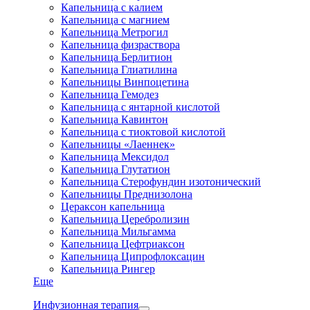
Капельница с калием
Капельница с магнием
Капельница Метрогил
Капельница физраствора
Капельница Берлитион
Капельница Глиатилина
Капельницы Винпоцетина
Капельница Гемодез
Капельница с янтарной кислотой
Капельница Кавинтон
Капельница с тиоктовой кислотой
Капельницы «Лаеннек»
Капельница Мексидол
Капельница Глутатион
Капельница Стерофундин изотонический
Капельницы Преднизолона
Цераксон капельница
Капельница Церебролизин
Капельница Мильгамма
Капельница Цефтриаксон
Капельница Ципрофлоксацин
Капельница Рингер
Еще
Инфузионная терапия