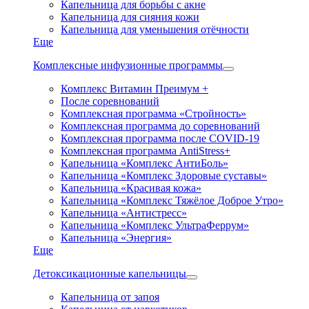
Капельница для борьбы с акне
Капельница для сияния кожи
Капельница для уменьшения отёчности
Еще
Комплексные инфузионные программы
Комплекс Витамин Преимум +
После соревнований
Комплексная программа «Стройность»
Комплексная программа до соревнований
Комплексная программа после COVID-19
Комплексная программа AntiStress+
Капельница «Комплекс АнтиБоль»
Капельница «Комплекс Здоровые суставы»
Капельница «Красивая кожа»
Капельница «Комплекс Тяжёлое Доброе Утро»
Капельница «Антистресс»
Капельница «Комплекс УльтраФеррум»
Капельница «Энергия»
Еще
Детоксикационные капельницы
Капельница от запоя