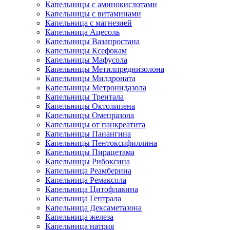
Капельницы с аминокислотами
Капельницы с витаминами
Капельница с магнезией
Капельница Ацесоль
Капельницы Вазапростана
Капельницы Ксефокам
Капельницы Мафусола
Капельницы Метилпреднизолона
Капельницы Милдроната
Капельницы Метронидазола
Капельницы Трентала
Капельницы Октолипена
Капельницы Омепразола
Капельницы от панкреатита
Капельницы Панангина
Капельницы Пентоксифиллина
Капельницы Пирацетама
Капельницы Рибоксина
Капельница Реамберина
Капельница Ремаксола
Капельница Цитофлавина
Капельница Гептрала
Капельница Дексаметазона
Капельница железа
Капельница натрия