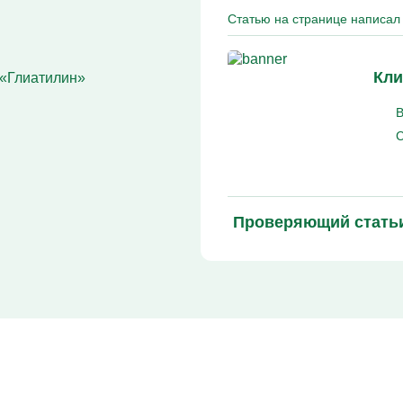
Кодирование Алгоминал
Статью на странице написал 
Колме от алкоголизма
Кодирование Аквилонг
Кодирование Эспераль
Кли
 «Глиатилин»
В
С
Проверяющий стать