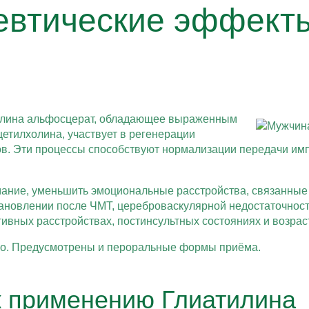
евтические эффект
холина альфосцерат, обладающее выраженным
етилхолина, участвует в регенерации
в. Эти процессы способствуют нормализации передачи имп
мание, уменьшить эмоциональные расстройства, связанные
ановлении после ЧМТ, цереброваскулярной недостаточности
ативных расстройствах, постинсультных состояниях и возр
но. Предусмотрены и пероральные формы приёма.
к применению Глиатилина