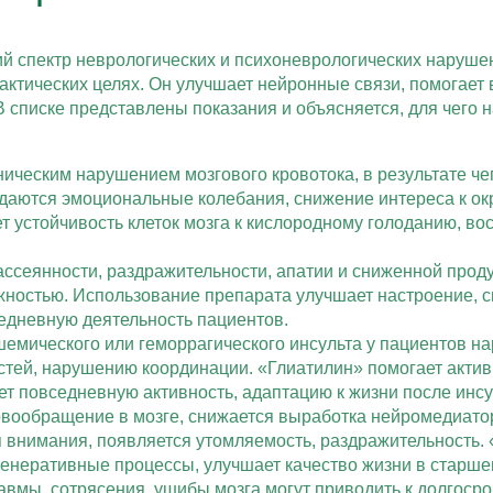
 спектр неврологических и психоневрологических нарушен
лактических целях. Он улучшает нейронные связи, помогает
В списке представлены показания и объясняется, для чего 
ическим нарушением мозгового кровотока, в результате че
даются эмоциональные колебания, снижение интереса к ок
 устойчивость клеток мозга к кислородному голоданию, во
ассеянности, раздражительности, апатии и сниженной про
жностью. Использование препарата улучшает настроение, с
едневную деятельность пациентов.
емического или геморрагического инсульта у пациентов на
остей, нарушению координации. «Глиатилин» помогает акти
т повседневную активность, адаптацию к жизни после инсу
вообращение в мозге, снижается выработка нейромедиато
 внимания, появляется утомляемость, раздражительность. 
енеративные процессы, улучшает качество жизни в старше
вмы, сотрясения, ушибы мозга могут приводить к долгоср