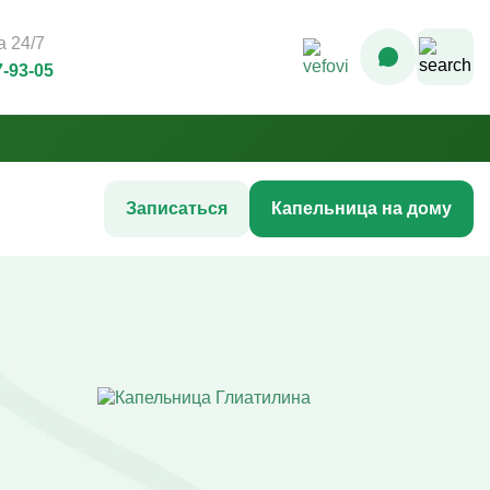
 24/7
7-93-05
Записаться
Капельница на дому
Комплексные инфузионные
программы
Комплекс Витамин Преимум +
После соревнований
Комплексная программа «Стройность»
гтей
Комплексная программа до
акне
соревнований
жи
Комплексная программа после COVID-
ия
19
Комплексная программа AntiStress+