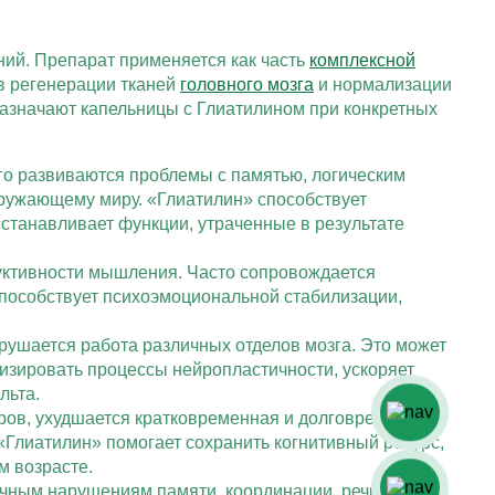
ий. Препарат применяется как часть
комплексной
 в регенерации тканей
головного мозга
и нормализации
назначают капельницы с Глиатилином при конкретных
го развиваются проблемы с памятью, логическим
ружающему миру. «Глиатилин» способствует
сстанавливает функции, утраченные в результате
дуктивности мышления. Часто сопровождается
пособствует психоэмоциональной стабилизации,
рушается работа различных отделов мозга. Это может
визировать процессы нейропластичности, ускоряет
льта.
ров, ухудшается кратковременная и долговременная
«Глиатилин» помогает сохранить когнитивный ресурс,
м возрасте.
очным нарушениям памяти, координации, речи и