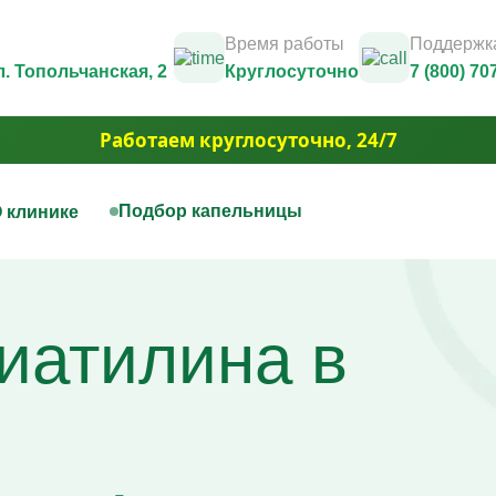
Время работы
Поддержка
ул. Топольчанская, 2
Круглосуточно
7 (800) 70
Работаем круглосуточно, 24/7
Подбор капельницы
 клинике
нная терапия
Капельницы красоты
Юридические документы и лицензии
Контакты
цы на дому
Капельница Золушка
Фотогалерея
иатилина в
ца для печени
Капельницы anti-age
3D Тур
цы для сосудов
Капельницы для похудения
Вакансии
ца при отравлении алкоголем
Капельница для волос и но
Акции
ца для сердца
Капельница для борьбы с 
Юридическая информация
ая капельница от усталости
Капельница для сияния ко
ца при обезвоживании
Капельница для уменьшен
ца для иммунитета
отёчности
ца для мозга