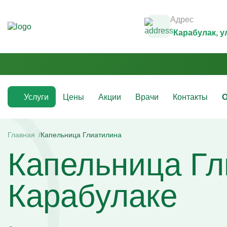
Адрес
Карабулак
, 
Услуги
Цены
Акции
Врачи
Контакты
О
Медикаментозные капельницы
Инфузио
(препараты)
Главная
Капельница Глиатилина
Капельни
Капельница Гл
Капельницы с аскорбиновой кислотой
Капельни
Капельницы с антибиотиками
Капельни
Капельницы с аминокислотами
Капельни
Капельницы с витаминами
Капельни
Карабулаке
Капельница с магнезией
Витаминн
Капельница Ацесоль
Капельни
Капельницы Вазапростана
Капельни
Капельницы Ксефокам
Капельни