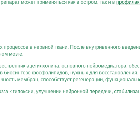
епарат может применяться как в остром, так и в
профилак
х процессов в нервной ткани. После внутривенного введен
ном мозге.
ественник ацетилхолина, основного нейромедиатора, обе
в биосинтезе фосфолипидов, нужных для восстановления, 
ичность мембран, способствует регенерации, функциональ
га к гипоксии, улучшении нейронной передачи, стабилиз