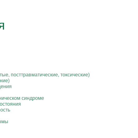
я
ые, посттравматические, токсические)
ние)
щения
аническом синдроме
состояния
ость
авмы