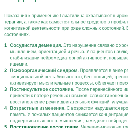
Показания к применению Глиатилина охватывают широкий
терапии
, а также как самостоятельное средство в профи
когнитивной деятельности при ряде сложных состояний. 
состояниях.
Сосудистая деменция.
Это нарушение связано с хрон
мышлением, ориентацией и речью. У пациентов наблю
стабилизации нейромедиаторной активности, повышает
ишемии.
Психоорганический синдром.
Проявляется в виде р
эмоциональной нестабильностью, бессонницей, трево
активизирует мыслительные процессы, облегчает повс
Постинсультное состояние.
После перенесённого иш
привести к потере речевых навыков, слабости конечн
восстановление речи и двигательных функций, улучшае
Возрастные изменения.
С возрастом нарушается кро
память. У пожилых пациентов снижается концентрация
поддерживать ясность мышления, замедляет нейродег
Восстановление после травм
.
Черепно-мозговые тра