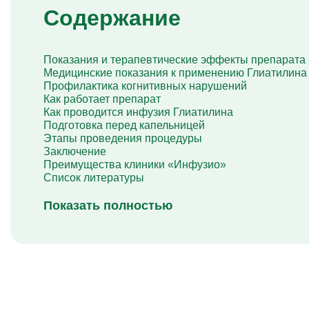
Капельница Глиатилина
Содержание
Капельницы Винпоцетина
Капельница Гемодез
Капельница с янтарной кислотой
Показания и терапевтические эффекты препарата
Капельница Кавинтон
Медицинские показания к применению Глиатилина
Капельница с тиоктовой кислотой
Профилактика когнитивных нарушений
Капельницы «Лаеннек»
Как работает препарат
Капельница Мексидол
Как проводится инфузия Глиатилина
Капельница Глутатион
Подготовка перед капельницей
Капельница Стерофундин
Этапы проведения процедуры
изотонический
Заключение
Капельницы Преднизолона
Преимущества клиники «Инфузио»
Цераксон капельница
Список литературы
Капельница Церебролизин
Капельница Мильгамма
Капельница Цефтриаксон
Показать полностью
Капельница Ципрофлоксацин
Капельница Рингер