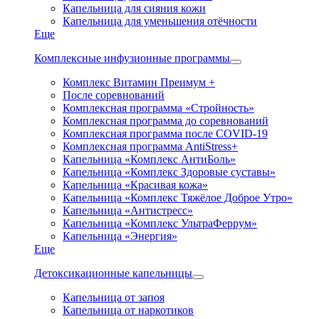
Капельница для сияния кожи
Капельница для уменьшения отёчности
Еще
Комплексные инфузионные программы
Комплекс Витамин Преимум +
После соревнований
Комплексная программа «Стройность»
Комплексная программа до соревнований
Комплексная программа после COVID-19
Комплексная программа AntiStress+
Капельница «Комплекс АнтиБоль»
Капельница «Комплекс Здоровые суставы»
Капельница «Красивая кожа»
Капельница «Комплекс Тяжёлое Доброе Утро»
Капельница «Антистресс»
Капельница «Комплекс УльтраФеррум»
Капельница «Энергия»
Еще
Детоксикационные капельницы
Капельница от запоя
Капельница от наркотиков