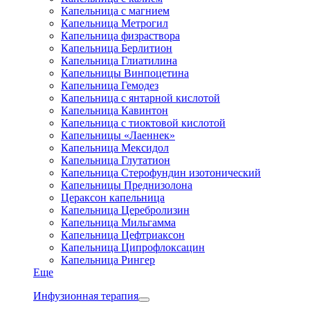
Капельница с магнием
Капельница Метрогил
Капельница физраствора
Капельница Берлитион
Капельница Глиатилина
Капельницы Винпоцетина
Капельница Гемодез
Капельница с янтарной кислотой
Капельница Кавинтон
Капельница с тиоктовой кислотой
Капельницы «Лаеннек»
Капельница Мексидол
Капельница Глутатион
Капельница Стерофундин изотонический
Капельницы Преднизолона
Цераксон капельница
Капельница Церебролизин
Капельница Мильгамма
Капельница Цефтриаксон
Капельница Ципрофлоксацин
Капельница Рингер
Еще
Инфузионная терапия