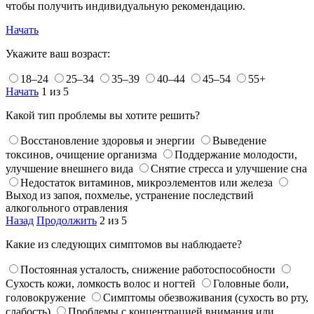
чтобы получить индивидуальную рекомендацию.
Начать
Укажите ваш возраст:
18–24
25–34
35–39
40–44
45–54
55+
Начать
1 из 5
Какой тип проблемы вы хотите решить?
Восстановление здоровья и энергии
Выведение
токсинов, очищение организма
Поддержание молодости,
улучшение внешнего вида
Снятие стресса и улучшение сна
Недостаток витаминов, микроэлементов или железа
Выход из запоя, похмелье, устранение последствий
алкогольного отравления
Назад
Продолжить
2 из 5
Какие из следующих симптомов вы наблюдаете?
Постоянная усталость, снижение работоспособности
Сухость кожи, ломкость волос и ногтей
Головные боли,
головокружение
Симптомы обезвоживания (сухость во рту,
слабость)
Проблемы с концентрацией внимания или