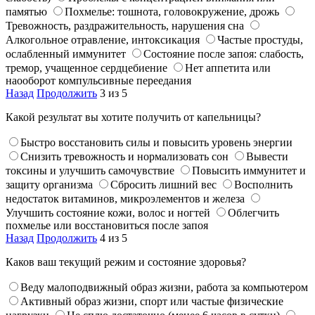
памятью
Похмелье: тошнота, головокружение, дрожь
Тревожность, раздражительность, нарушения сна
Алкогольное отравление, интоксикация
Частые простуды,
ослабленный иммунитет
Состояние после запоя: слабость,
тремор, учащенное сердцебиение
Нет аппетита или
наооборот компульсивные переедания
Назад
Продолжить
3 из 5
Какой результат вы хотите получить от капельницы?
Быстро восстановить силы и повысить уровень энергии
Снизить тревожность и нормализовать сон
Вывести
токсины и улучшить самочувствие
Повысить иммунитет и
защиту организма
Сбросить лишний вес
Восполнить
недостаток витаминов, микроэлементов и железа
Улучшить состояние кожи, волос и ногтей
Облегчить
похмелье или восстановиться после запоя
Назад
Продолжить
4 из 5
Каков ваш текущий режим и состояние здоровья?
Веду малоподвижный образ жизни, работа за компьютером
Активный образ жизни, спорт или частые физические