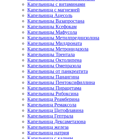
Капельницы с витаминами
Капельница с магнезией
Капельница Ацесоль
Капельницы Вазапростана
Капельницы Ксефокам
Капельницы Мафусола
Капельницы Метилпреднизолона
Капельницы Милдроната
Капельницы Метронидазола
Капельницы Трентала
Капельницы Октолипена
Капельницы Омепразола
Капельницы от панкреатита
Капельницы Панангина
Капельницы Пентоксифиллина
Капельницы Пирацетама
Капельницы Рибоксина
Капельница Реамберина
Капельница Ремаксола
Капельница Цитофлавина
Капельница Гептрала
Капельница Дексаметазона
Капельница железа
Капельница натрия
Капельница с калием