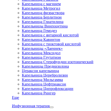
Капельница с магнием
Капельница Метрогил
Капельница физраствора
Капельница Берлитион
Капельница Глиатилина
Капельницы Винпоцетина
Капельница Гемодез
Капельница с янтарной кислотой
Капельница Кавинтон
Капельница с тиоктовой кислотой
Капельницы «Лаеннек»
Капельница Мексидол
Капельница Глутатион
Капельница Стерофундин изотонический
Капельницы Преднизолона
Цераксон капельница
Капельница Церебролизин
Капельница Мильгамма
Капельница Цефтриаксон
Капельница Ципрофлоксацин
Капельница Рингер
Еще
Инфузионная терапия