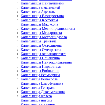
Капельницы с витаминами
Капельница с магнезией
Капельница Ацесоль
Капельницы Вазапростана
Капельницы Ксефокам
Капельницы Мафусола
Капельницы Метилпреднизолона
Капельницы Милдроната
Капельницы Метронидазола
Капельницы Трентала
Капельницы Октолипена
Капельницы Омепразола
Капельницы от панкреатита
Капельницы Панангина
Капельницы Пентоксифиллина
Капельницы Пирацетама
Капельницы Рибоксина
Капельница Реамберина
Капельница Ремаксола
Капельница Цитофлавина
Капельница Гептрала
Капельница Дексаметазона
Капельница железа
Капельница натрия
Капельница с калием