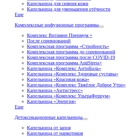
Капельница для сияния кожи
Капельница для уменьшения отёчности
Еще
Комплексные инфузионные программы
Комплекс Витамин Преимум +
После соревнований
Комплексная программа «Стройность»
Комплексная программа до соревнований
Комплексная программа после COVID-19
Комплексная программа AntiStress+
Капельница «Комплекс АнтиБоль»
Капельница «Комплекс Здоровые суставы»
Капельница «Красивая кожа»
Капельница «Комплекс Тяжёлое Доброе Утро»
Капельница «Антистресс»
Капельница «Комплекс УльтраФеррум»
Капельница «Энергия»
Еще
Детоксикационные капельницы
Капельница от запоя
Капельница от наркотиков