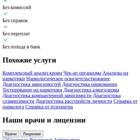
Без комиссий
Без справок
Без переплат
Без похода в банк
Похожие
услуги
Комплексный анализ крови
Чек-ап организма
Анализы на
наркотики
Наркологическое освидетельствование
Диагностика зависимостей
Диагностика наркомании
Тестирование на наркотики
Диагностика алкоголизма
Диагностика компьютерной зависимости
Диагностика
созависимости
Диагностика расстройств личности
Справка от
нарколога
Справка от психиатра
Наши
врачи и лицензии
Врачи
Лицензии