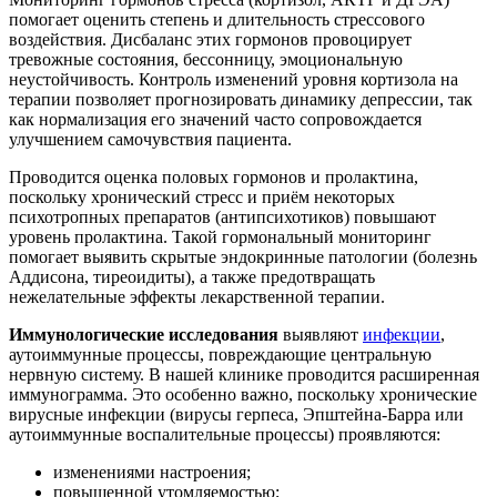
помогает оценить степень и длительность стрессового
воздействия. Дисбаланс этих гормонов провоцирует
тревожные состояния, бессонницу, эмоциональную
неустойчивость. Контроль изменений уровня кортизола на
терапии позволяет прогнозировать динамику депрессии, так
как нормализация его значений часто сопровождается
улучшением самочувствия пациента.
Проводится оценка половых гормонов и пролактина,
поскольку хронический стресс и приём некоторых
психотропных препаратов (антипсихотиков) повышают
уровень пролактина. Такой гормональный мониторинг
помогает выявить скрытые эндокринные патологии (болезнь
Аддисона, тиреоидиты), а также предотвращать
нежелательные эффекты лекарственной терапии.
Иммунологические исследования
выявляют
инфекции
,
аутоиммунные процессы, повреждающие центральную
нервную систему. В нашей клинике проводится расширенная
иммунограмма. Это особенно важно, поскольку хронические
вирусные инфекции (вирусы герпеса, Эпштейна-Барра или
аутоиммунные воспалительные процессы) проявляются:
изменениями настроения;
повышенной утомляемостью;