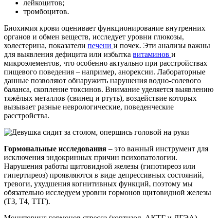
лейкоцитов;
тромбоцитов.
Биохимия крови оценивает функционирование внутренних
органов и обмен веществ, исследует уровни глюкозы,
холестерина, показатели
печени
и почек. Эти анализы важны
для выявления дефицита или избытка
витаминов
и
микроэлементов, что особенно актуально при расстройствах
пищевого поведения – например, анорексии. Лабораторные
данные позволяют обнаружить нарушения водно-солевого
баланса, скопление токсинов. Внимание уделяется выявлению
тяжёлых металлов (свинец и ртуть), воздействие которых
вызывает разные неврологические, поведенческие
расстройства.
Гормональные исследования
– это важный инструмент для
исключения эндокринных причин психопатологии.
Нарушения работы щитовидной железы (гипотиреоз или
гипертиреоз) проявляются в виде депрессивных состояний,
тревоги, ухудшения когнитивных функций, поэтому мы
обязательно исследуем уровни гормонов щитовидной железы
(Т3, Т4, ТТГ).
Мониторинг гормонов стресса (кортизол, АКТГ и ДГЭА)