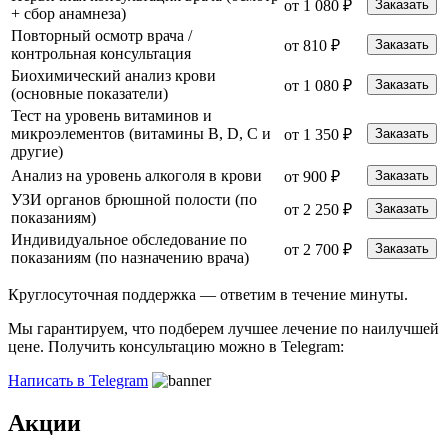
от 1 080 ₽
Заказать
+ сбор анамнеза)
Повторный осмотр врача /
от 810 ₽
Заказать
контрольная консультация
Биохимический анализ крови
от 1 080 ₽
Заказать
(основные показатели)
Тест на уровень витаминов и
микроэлементов (витамины B, D, C и
от 1 350 ₽
Заказать
другие)
Анализ на уровень алкоголя в крови
от 900 ₽
Заказать
УЗИ органов брюшной полости (по
от 2 250 ₽
Заказать
показаниям)
Индивидуальное обследование по
от 2 700 ₽
Заказать
показаниям (по назначению врача)
Круглосуточная поддержка —
ответим в течение минуты.
Мы гарантируем, что подберем лучшее лечение по наилучшей
цене. Получить консультацию можно в Telegram:
Написать в Telegram
Акции