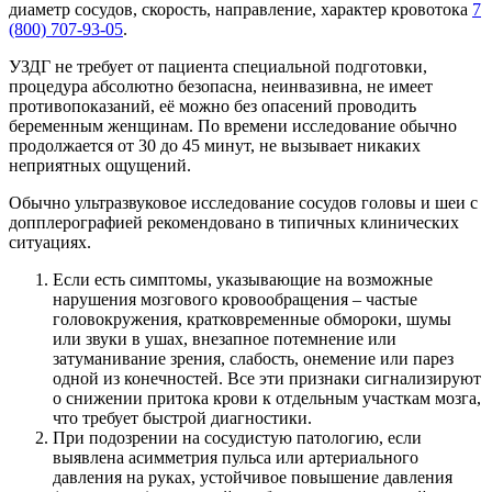
диаметр сосудов, скорость, направление, характер кровотока
7
(800) 707-93-05
.
УЗДГ не требует от пациента специальной подготовки,
процедура абсолютно безопасна, неинвазивна, не имеет
противопоказаний, её можно без опасений проводить
беременным женщинам. По времени исследование обычно
продолжается от 30 до 45 минут, не вызывает никаких
неприятных ощущений.
Обычно ультразвуковое исследование сосудов головы и шеи с
допплерографией рекомендовано в типичных клинических
ситуациях.
Если есть симптомы, указывающие на возможные
нарушения мозгового кровообращения – частые
головокружения, кратковременные обмороки, шумы
или звуки в ушах, внезапное потемнение или
затуманивание зрения, слабость, онемение или парез
одной из конечностей. Все эти признаки сигнализируют
о снижении притока крови к отдельным участкам мозга,
что требует быстрой диагностики.
При подозрении на сосудистую патологию, если
выявлена асимметрия пульса или артериального
давления на руках, устойчивое повышение давления