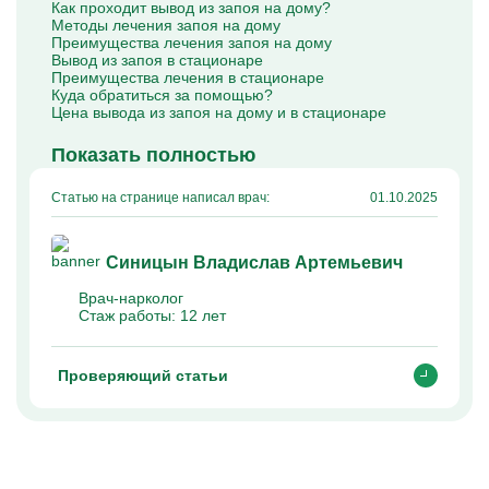
Как проходит вывод из запоя на дому?
Капельницы Преднизолона
Методы лечения запоя на дому
Цераксон капельница
Преимущества лечения запоя на дому
Капельница Церебролизин
Вывод из запоя в стационаре
Капельница Мильгамма
Преимущества лечения в стационаре
Капельница Цефтриаксон
Куда обратиться за помощью?
Капельница Ципрофлоксацин
Цена вывода из запоя на дому и в стационаре
Капельница Рингер
Показать полностью
Статью на странице написал врач:
01.10.2025
Синицын Владислав Артемьевич
Врач-нарколог
Стаж работы:
12 лет
Проверяющий статьи