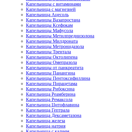
Капельницы с витаминами
Капельница с магнезией
Капельница Ацесоль
Капельницы Вазапростана
Капельницы Ксефокам
Капельницы Мафусола
Капельницы Метилпреднизолона
Капельницы Милдроната
Капельницы Метронидазола
Капельницы Трентала
Капельницы Октолипена
Капельницы Омепразола
Капельницы от панкреатита
Капельницы Панангина
Капельницы Пентоксифиллина
Капельницы Пирацетама
Капельницы Рибоксина
Капельница Реамберина
Капельница Ремаксола
Капельница Цитофлавина
Капельница Гептрала
Капельница Дексаметазона
Капельница железа
Капельница натрия
Капельница с калием