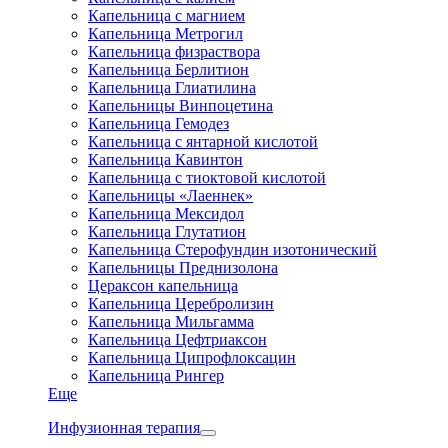
Капельница с магнием
Капельница Метрогил
Капельница физраствора
Капельница Берлитион
Капельница Глиатилина
Капельницы Винпоцетина
Капельница Гемодез
Капельница с янтарной кислотой
Капельница Кавинтон
Капельница с тиоктовой кислотой
Капельницы «Лаеннек»
Капельница Мексидол
Капельница Глутатион
Капельница Стерофундин изотонический
Капельницы Преднизолона
Цераксон капельница
Капельница Церебролизин
Капельница Мильгамма
Капельница Цефтриаксон
Капельница Ципрофлоксацин
Капельница Рингер
Еще
Инфузионная терапия