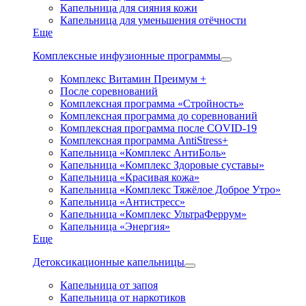
Капельница для сияния кожи
Капельница для уменьшения отёчности
Еще
Комплексные инфузионные программы
Комплекс Витамин Преимум +
После соревнований
Комплексная программа «Стройность»
Комплексная программа до соревнований
Комплексная программа после COVID-19
Комплексная программа AntiStress+
Капельница «Комплекс АнтиБоль»
Капельница «Комплекс Здоровые суставы»
Капельница «Красивая кожа»
Капельница «Комплекс Тяжёлое Доброе Утро»
Капельница «Антистресс»
Капельница «Комплекс УльтраФеррум»
Капельница «Энергия»
Еще
Детоксикационные капельницы
Капельница от запоя
Капельница от наркотиков