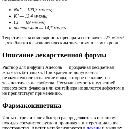
Na⁺ — 100,3 ммоль;
K⁺ — 13,4 ммоль;
Cl⁻ — 99 ммоль;
ацетат-ион — 14,7 ммоль.
Теоретическая осмолярность препарата составляет 227 мОсм/
л, что близко к физиологическим значениям плазмы крови.
Описание лекарственной формы
Раствор для инфузий Ацесоль — прозрачная бесцветная
жидкость без запаха. При хранении допускается
незначительное испарение воды, которое не влияет на
терапевтические свойства. Несмачиваемость внутренней
поверхности флакона или контейнера не является дефектом и
не препятствует применению.
Фармакокинетика
Ионы натрия и калия быстро распределяются в организме,
покидая сосудистое русло и проникая в интерстициальное
пространство. Ацетат метаболизируется в
печени
и мышцах