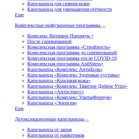
Капельница для сияния кожи
Капельница для уменьшения отёчности
Еще
Комплексные инфузионные программы
Комплекс Витамин Преимум +
После соревнований
Комплексная программа «Стройность»
Комплексная программа до соревнований
Комплексная программа после COVID-19
Комплексная программа AntiStress+
Капельница «Комплекс АнтиБоль»
Капельница «Комплекс Здоровые суставы»
Капельница «Красивая кожа»
Капельница «Комплекс Тяжёлое Доброе Утро»
Капельница «Антистресс»
Капельница «Комплекс УльтраФеррум»
Капельница «Энергия»
Еще
Детоксикационные капельницы
Капельница от запоя
Капельница от наркотиков