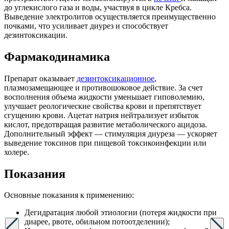
до углекислого газа и воды, участвуя в цикле Кребса.
Выведение электролитов осуществляется преимущественно
почками, что усиливает диурез и способствует
дезинтоксикации.
Фармакодинамика
Препарат оказывает
дезинтоксикационное
,
плазмозамещающее и противошоковое действие. За счет
восполнения объема жидкости уменьшает гиповолемию,
улучшает реологические свойства крови и препятствует
сгущению крови. Ацетат натрия нейтрализует избыток
кислот, предотвращая развитие метаболического ацидоза.
Дополнительный эффект — стимуляция диуреза — ускоряет
выведение токсинов при пищевой токсикоинфекции или
холере.
Показания
Основные показания к применению:
Дегидратация любой этиологии (потеря жидкости при
диарее, рвоте, обильном потоотделении);