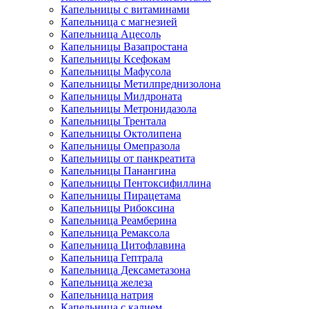
Капельницы с витаминами
Капельница с магнезией
Капельница Ацесоль
Капельницы Вазапростана
Капельницы Ксефокам
Капельницы Мафусола
Капельницы Метилпреднизолона
Капельницы Милдроната
Капельницы Метронидазола
Капельницы Трентала
Капельницы Октолипена
Капельницы Омепразола
Капельницы от панкреатита
Капельницы Панангина
Капельницы Пентоксифиллина
Капельницы Пирацетама
Капельницы Рибоксина
Капельница Реамберина
Капельница Ремаксола
Капельница Цитофлавина
Капельница Гептрала
Капельница Дексаметазона
Капельница железа
Капельница натрия
Капельница с калием