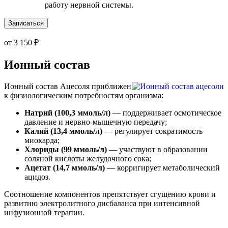
работу нервной системы.
Записаться
от 3 150 ₽
Ионный состав
Ионный состав Ацесоля приближен
к физиологическим потребностям организма:
Натрий (100,3 ммоль/л)
— поддерживает осмотическое
давление и нервно-мышечную передачу;
Калий (13,4 ммоль/л)
— регулирует сократимость
миокарда;
Хлориды (99 ммоль/л)
— участвуют в образовании
соляной кислоты желудочного сока;
Ацетат (14,7 ммоль/л)
— корригирует метаболический
ацидоз.
Соотношение компонентов препятствует сгущению крови и
развитию электролитного дисбаланса при интенсивной
инфузионной терапии.