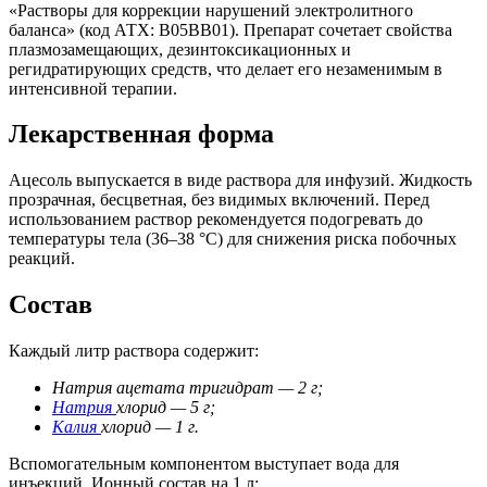
«Растворы для коррекции нарушений электролитного
баланса» (код АТХ: B05BB01). Препарат сочетает свойства
плазмозамещающих, дезинтоксикационных и
регидратирующих средств, что делает его незаменимым в
интенсивной терапии.
Лекарственная форма
Ацесоль выпускается в виде раствора для инфузий. Жидкость
прозрачная, бесцветная, без видимых включений. Перед
использованием раствор рекомендуется подогревать до
температуры тела (36–38 °C) для снижения риска побочных
реакций.
Состав
Каждый литр раствора содержит:
Натрия ацетата тригидрат — 2 г;
Натрия
хлорид — 5 г;
Калия
хлорид — 1 г.
Вспомогательным компонентом выступает вода для
инъекций. Ионный состав на 1 л: