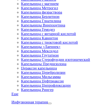
Капельница с магнием
Капельница Метрогил
Капельница физраствора
Капельница Берлитион
Капельница Глиатилина
Капельницы Винпоцетина
Капельница Гемодез
Капельница с янтарной кислотой
Капельница Кавинтон
Капельница с тиоктовой кислотой
Капельницы «Лаеннек»
Капельница Мексидол
Капельница Глутатион
Капельница Стерофундин изотонический
Капельницы Преднизолона
Цераксон капельница
Капельница Церебролизин
Капельница Мильгамма
Капельница Цефтриаксон
Капельница Ципрофлоксацин
Капельница Рингер
Еще
Инфузионная терапия