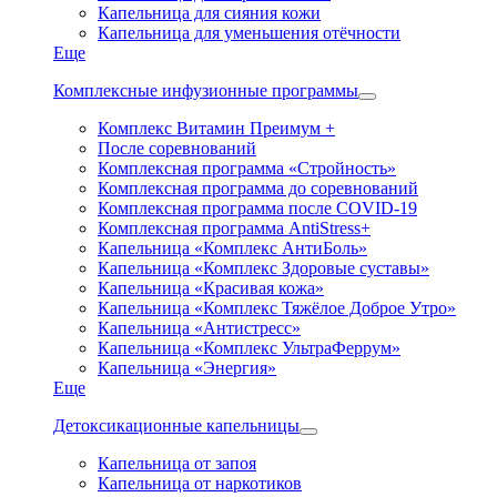
Капельница для сияния кожи
Капельница для уменьшения отёчности
Еще
Комплексные инфузионные программы
Комплекс Витамин Преимум +
После соревнований
Комплексная программа «Стройность»
Комплексная программа до соревнований
Комплексная программа после COVID-19
Комплексная программа AntiStress+
Капельница «Комплекс АнтиБоль»
Капельница «Комплекс Здоровые суставы»
Капельница «Красивая кожа»
Капельница «Комплекс Тяжёлое Доброе Утро»
Капельница «Антистресс»
Капельница «Комплекс УльтраФеррум»
Капельница «Энергия»
Еще
Детоксикационные капельницы
Капельница от запоя
Капельница от наркотиков