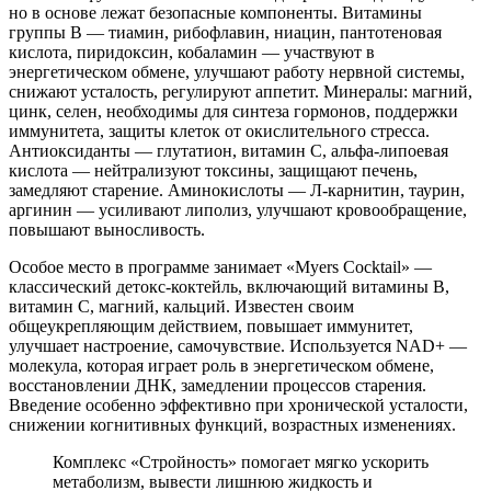
но в основе лежат безопасные компоненты. Витамины
группы B — тиамин, рибофлавин, ниацин, пантотеновая
кислота, пиридоксин, кобаламин — участвуют в
энергетическом обмене, улучшают работу нервной системы,
снижают усталость, регулируют аппетит. Минералы: магний,
цинк, селен, необходимы для синтеза гормонов, поддержки
иммунитета, защиты клеток от окислительного стресса.
Антиоксиданты — глутатион, витамин C, альфа-липоевая
кислота — нейтрализуют токсины, защищают печень,
замедляют старение. Аминокислоты — Л-карнитин, таурин,
аргинин — усиливают липолиз, улучшают кровообращение,
повышают выносливость.
Особое место в программе занимает «Myers Cocktail» —
классический детокс-коктейль, включающий витамины B,
витамин C, магний, кальций. Известен своим
общеукрепляющим действием, повышает иммунитет,
улучшает настроение, самочувствие. Используется NAD+ —
молекула, которая играет роль в энергетическом обмене,
восстановлении ДНК, замедлении процессов старения.
Введение особенно эффективно при хронической усталости,
снижении когнитивных функций, возрастных изменениях.
Комплекс «Стройность» помогает мягко ускорить
метаболизм, вывести лишнюю жидкость и