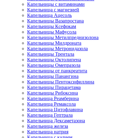
Капельницы с витаминами
Капельница с магнезией
Капельница Ацесоль
Капельницы Вазапростана
Капельницы Ксефокам
Капельницы Мафусола
Капельницы Метилпреднизолона
Капельницы Милдроната
Капельницы Метронидазола
Капельницы Трентала
Капельницы Октолипена
Капельницы Омепразола
Капельницы от панкреатита
Капельницы Панангина
Капельницы Пентоксифиллина
Капельницы Пирацетама
Капельницы Рибоксина
Капельница Реамберина
Капельница Ремаксола
Капельница Цитофлавина
Капельница Гептрала
Капельница Дексаметазона
Капельница железа
Капельница натрия
Капельница с калием