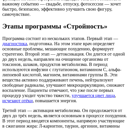
важному событию — свадьбе, отпуску, фотосессии — хочет
быстро, безопасно, эффективно улучшить свою фигуру,
самочувствие.
Этапы программы «Стройность»
Программа состоит из нескольких этапов. Первый этап —
диагностика
, подготовка. На этом этапе врач определяет
основные проблемы, мешающие похудению, формирует
стратегию. Второй этап — детоксикация. Он длится от одной
до двух недель, направлен на очищение организма от
токсинов, шлаков, продуктов метаболизма. В период
используются инфузии с глутатионом, витамином C, альфа-
липоевой кислотой, магнием, витаминами группы B. Эти
вещества активно поддерживают печень, нейтрализуют
свободные радикалы, улучшают микроциркуляцию, снижают
воспаление. Пациенты отмечают, что уже после первых
процедур уходит чувство тяжести,
улучшается цвет лица
,
исчезают отёки
, повышается энергия.
Третий этап — активация метаболизма. Он продолжается от
двух до трёх недель, является основным в процессе похудения.
В этот период вводятся компоненты, напрямую участвующие
в сжигании жира: Л-карнитин, таурин, аргинин, витамины