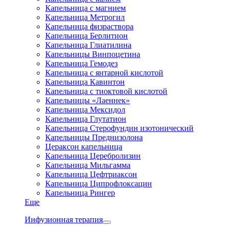
Капельница с магнием
Капельница Метрогил
Капельница физраствора
Капельница Берлитион
Капельница Глиатилина
Капельницы Винпоцетина
Капельница Гемодез
Капельница с янтарной кислотой
Капельница Кавинтон
Капельница с тиоктовой кислотой
Капельницы «Лаеннек»
Капельница Мексидол
Капельница Глутатион
Капельница Стерофундин изотонический
Капельницы Преднизолона
Цераксон капельница
Капельница Церебролизин
Капельница Мильгамма
Капельница Цефтриаксон
Капельница Ципрофлоксацин
Капельница Рингер
Еще
Инфузионная терапия