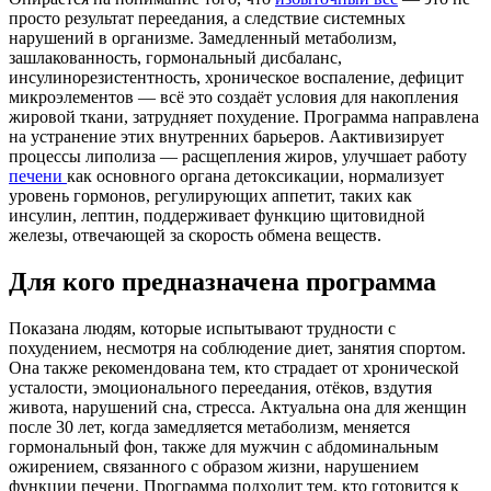
просто результат переедания, а следствие системных
нарушений в организме. Замедленный метаболизм,
зашлакованность, гормональный дисбаланс,
инсулинорезистентность, хроническое воспаление, дефицит
микроэлементов — всё это создаёт условия для накопления
жировой ткани, затрудняет похудение. Программа направлена
на устранение этих внутренних барьеров. Аактивизирует
процессы липолиза — расщепления жиров, улучшает работу
печени
как основного органа детоксикации, нормализует
уровень гормонов, регулирующих аппетит, таких как
инсулин, лептин, поддерживает функцию щитовидной
железы, отвечающей за скорость обмена веществ.
Для кого предназначена программа
Показана людям, которые испытывают трудности с
похудением, несмотря на соблюдение диет, занятия спортом.
Она также рекомендована тем, кто страдает от хронической
усталости, эмоционального переедания, отёков, вздутия
живота, нарушений сна, стресса. Актуальна она для женщин
после 30 лет, когда замедляется метаболизм, меняется
гормональный фон, также для мужчин с абдоминальным
ожирением, связанного с образом жизни, нарушением
функции печени. Программа подходит тем, кто готовится к