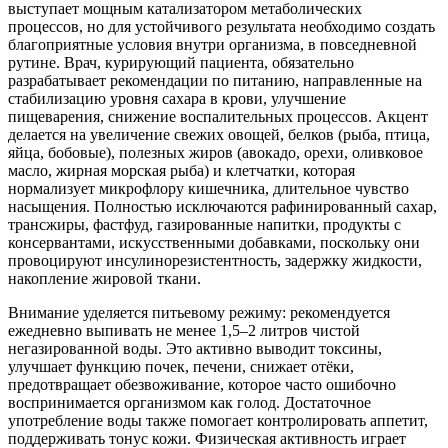
выступает мощным катализатором метаболических
процессов, но для устойчивого результата необходимо создать
благоприятные условия внутри организма, в повседневной
рутине. Врач, курирующий пациента, обязательно
разрабатывает рекомендации по питанию, направленные на
стабилизацию уровня сахара в крови, улучшение
пищеварения, снижение воспалительных процессов. Акцент
делается на увеличение свежих овощей, белков (рыба, птица,
яйца, бобовые), полезных жиров (авокадо, орехи, оливковое
масло, жирная морская рыба) и клетчатки, которая
нормализует микрофлору кишечника, длительное чувство
насыщения. Полностью исключаются рафинированный сахар,
трансжиры, фастфуд, газированные напитки, продукты с
консервантами, искусственными добавками, поскольку они
провоцируют инсулинорезистентность, задержку жидкости,
накопление жировой ткани.
Внимание уделяется питьевому режиму: рекомендуется
ежедневно выпивать не менее 1,5–2 литров чистой
негазированной воды. Это активно выводит токсины,
улучшает функцию почек, печени, снижает отёки,
предотвращает обезвоживание, которое часто ошибочно
воспринимается организмом как голод. Достаточное
употребление воды также помогает контролировать аппетит,
поддерживать тонус кожи. Физическая активность играет