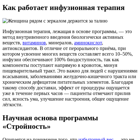
Как работает инфузионная терапия
Инфузионная терапия, лежащая в основе программы, — это
метод внутривенного введения биологически активных
веществ,
витаминов
, минералов,
аминокислот
,
антиоксидантов. В отличие от перорального приёма, при
котором усвоение многих веществ составляет всего 10–50%,
инфузии обеспечивают 100% биодоступность, так как
компоненты поступают напрямую в кровоток, минуя
пищеварительный тракт. Это важно для людей с нарушениями
всасывания, заболеваниями желудочно-кишечного тракта или
хроническим дефицитом питательных элементов. Благодаря
такому способу доставки, эффект от процедуры ощущается
уже в течение первых часов — пациенты отмечают прилив
сил, ясность ума, улучшение настроения, общее ощущение
лёгкости.
Научная основа программы
«Стройность»
Опирается на понимание того, что
избыточный вес
— это не