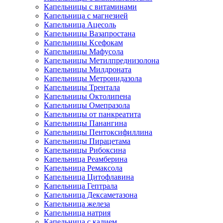
Капельницы с витаминами
Капельница с магнезией
Капельница Ацесоль
Капельницы Вазапростана
Капельницы Ксефокам
Капельницы Мафусола
Капельницы Метилпреднизолона
Капельницы Милдроната
Капельницы Метронидазола
Капельницы Трентала
Капельницы Октолипена
Капельницы Омепразола
Капельницы от панкреатита
Капельницы Панангина
Капельницы Пентоксифиллина
Капельницы Пирацетама
Капельницы Рибоксина
Капельница Реамберина
Капельница Ремаксола
Капельница Цитофлавина
Капельница Гептрала
Капельница Дексаметазона
Капельница железа
Капельница натрия
Капельница с калием