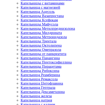
Капельницы с витаминами
Капельница с магнезией
Капельница Ацесоль
Капельницы Вазапростана
Капельницы Ксефокам
Капельницы Мафусола
Капельницы Метилпреднизолона
Капельницы Милдроната
Капельницы Метронидазола
Капельницы Трентала
Капельницы Октолипена
Капельницы Омепразола
Капельницы от панкреатита
Капельницы Панангина
Капельницы Пентоксифиллина
Капельницы Пирацетама
Капельницы Рибоксина
Капельница Реамберина
Капельница Ремаксола
Капельница Цитофлавина
Капельница Гептрала
Капельница Дексаметазона
Капельница железа
Капельница натрия
Капельница с калием