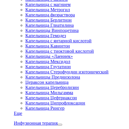
Капельница с магнием
Капельница Метрогил
Капельница физраствора
Капельница Берлитион
Капельница Глиатилина
Капельницы Винпоцетина
Капельница Гемодез
Капельница с янтарной кислотой
Капельница Кавинтон
Капельница с тиоктовой кислотой
Капельницы «Лаеннек»
Капельница Мексидол
Капельница Глутатион
Капельница Стерофундин изотонический
Капельницы Преднизолона
Цераксон капельница
Капельница Церебролизин
Капельница Мильгамма
Капельница Цефтриаксон
Капельница Ципрофлоксацин
Капельница Рингер
Еще
Инфузионная терапия