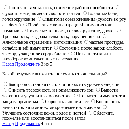
Постоянная усталость, снижение работоспособности
Сухость кожи, ломкость волос и ногтей
Головные боли,
головокружение
Симптомы обезвоживания (сухость во рту,
слабость)
Проблемы с концентрацией внимания или
памятью
Похмелье: тошнота, головокружение, дрожь
Тревожность, раздражительность, нарушения сна
Алкогольное отравление, интоксикация
Частые простуды,
ослабленный иммунитет
Состояние после запоя: слабость,
тремор, учащенное сердцебиение
Нет аппетита или
наооборот компульсивные переедания
Назад
Продолжить
3 из 5
Какой результат вы хотите получить от капельницы?
Быстро восстановить силы и повысить уровень энергии
Снизить тревожность и нормализовать сон
Вывести
токсины и улучшить самочувствие
Повысить иммунитет и
защиту организма
Сбросить лишний вес
Восполнить
недостаток витаминов, микроэлементов и железа
Улучшить состояние кожи, волос и ногтей
Облегчить
похмелье или восстановиться после запоя
Назад
Продолжить
4 из 5