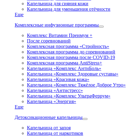
Капельница для сияния кожи
Капельница для уменьшения отёчности
Еще
Комплексные инфузионные программы
Комплекс Витамин Преимум +
После соревнований
Комплексная программа «Стройность»
Комплексная программа до соревнований
Комплексная программа после COVID-19
Комплексная программа AntiStress+
Капельница «Комплекс АнтиБоль»
Капельница «Комплекс Здоровые суставы»
Капельница «Красивая кожа»
Капельница «Комплекс Тяжёлое Доброе Утро»
Капельница «Антистресс»
Капельница «Комплекс УльтраФеррум»
Капельница «Энергия»
Еще
Детоксикационные капельницы
Капельница от запоя
Капельница от наркотиков