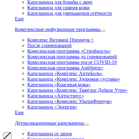
Капельница для борьбы с акне
Капельница для сияния кожи
Капельница для уменьшения отёчности
Еще
Комплексные инфузионные программы
Комплекс Витамин Преимум +
После соревнований
Комплексная программа «Стройность»
Комплексная программа до соревнований
Комплексная программа после COVID-19
Комплексная программа AntiStress+
Капельница «Комплекс АнтиБоль»
Капельница «Комплекс Здоровые суставы»
Капельница «Красивая кожа»
Капельница «Комплекс Тяжёлое Доброе Утро»
Капельница «Антистресс»
Капельница «Комплекс УльтраФеррум»
Капельница «Энергия»
Еще
Детоксикационные капельницы
Капельница от запоя