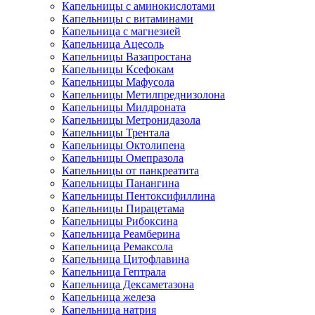
Капельницы с аминокислотами
Капельницы с витаминами
Капельница с магнезией
Капельница Ацесоль
Капельницы Вазапростана
Капельницы Ксефокам
Капельницы Мафусола
Капельницы Метилпреднизолона
Капельницы Милдроната
Капельницы Метронидазола
Капельницы Трентала
Капельницы Октолипена
Капельницы Омепразола
Капельницы от панкреатита
Капельницы Панангина
Капельницы Пентоксифиллина
Капельницы Пирацетама
Капельницы Рибоксина
Капельница Реамберина
Капельница Ремаксола
Капельница Цитофлавина
Капельница Гептрала
Капельница Дексаметазона
Капельница железа
Капельница натрия