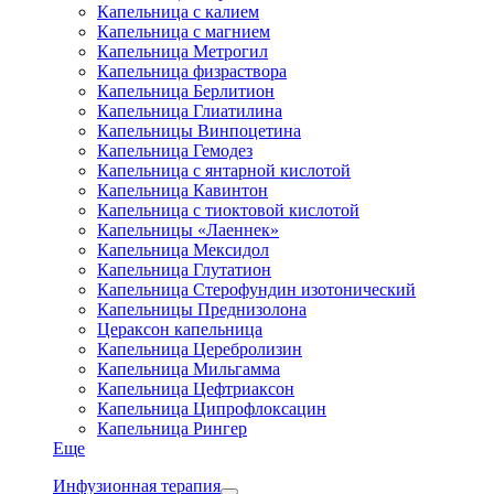
Капельница с калием
Капельница с магнием
Капельница Метрогил
Капельница физраствора
Капельница Берлитион
Капельница Глиатилина
Капельницы Винпоцетина
Капельница Гемодез
Капельница с янтарной кислотой
Капельница Кавинтон
Капельница с тиоктовой кислотой
Капельницы «Лаеннек»
Капельница Мексидол
Капельница Глутатион
Капельница Стерофундин изотонический
Капельницы Преднизолона
Цераксон капельница
Капельница Церебролизин
Капельница Мильгамма
Капельница Цефтриаксон
Капельница Ципрофлоксацин
Капельница Рингер
Еще
Инфузионная терапия