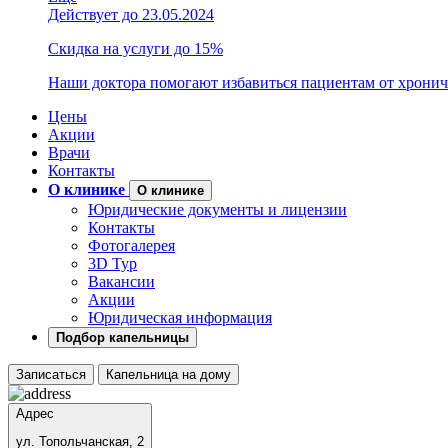
Действует до 23.05.2024
Скидка на услуги до 15%
Наши доктора помогают избавиться пациентам от хронич
Цены
Акции
Врачи
Контакты
О клинике
О клинике
Юридические документы и лицензии
Контакты
Фотогалерея
3D Тур
Вакансии
Акции
Юридическая информация
Подбор капельницы
Записаться
Капельница на дому
Адрес
ул. Топольчанская, 2