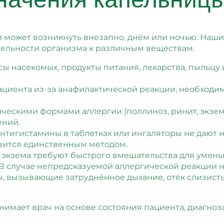
может возникнуть внезапно, днём или ночью. Наши 
тельности организма к различным веществам.
усы насекомых, продукты питания, лекарства, пыльц
пациента из-за анафилактической реакции, необход
ическими формами аллергии (поллиноз, ринит, экзем
ений.
 антигистамины в таблетках или ингаляторы не дают
вится единственным методом.
, экзема требуют быстрого вмешательства для умень
 В случае непредсказуемой аллергической реакции 
ы, вызывающие затруднённое дыхание, отёк слизист
мает врач на основе состояния пациента, диагноза