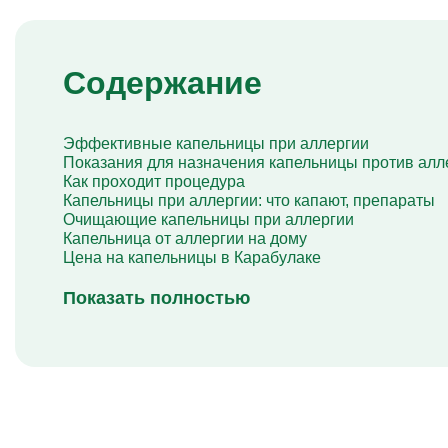
Капельница Берлитион
Капельница Глиатилина
Капельницы Винпоцетина
Капельница Гемодез
Содержание
Капельница с янтарной кислотой
Капельница Кавинтон
Капельница с тиоктовой кислотой
Капельницы «Лаеннек»
Эффективные капельницы при аллергии
Капельница Мексидол
Показания для назначения капельницы против алл
Капельница Глутатион
Как проходит процедура
Капельница Стерофундин
Капельницы при аллергии: что капают, препараты
изотонический
Очищающие капельницы при аллергии
Капельницы Преднизолона
Капельница от аллергии на дому
Цераксон капельница
Цена на капельницы в Карабулаке
Капельница Церебролизин
Капельница Мильгамма
Показать полностью
Капельница Цефтриаксон
Капельница Ципрофлоксацин
Капельница Рингер