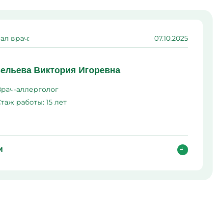
ма
л
ал врач:
07.10.2025
ельева Виктория Игоревна
Врач-аллерголог
Стаж работы:
15 лет
и