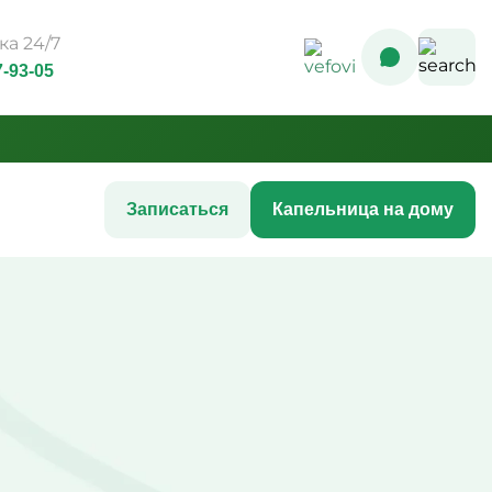
а 24/7
7-93-05
Записаться
Капельница на дому
Комплексные инфузионные
программы
Комплекс Витамин Преимум +
После соревнований
ния
Комплексная программа
 ногтей
«Стройность»
с акне
Комплексная программа до
 кожи
соревнований
шения
Комплексная программа после
COVID-19