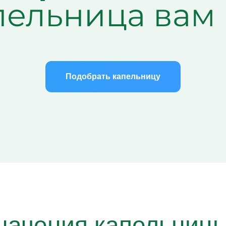
пельница вам
Подобрать капельницу
начения капельницы