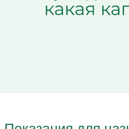
какая ка
Показания для наз