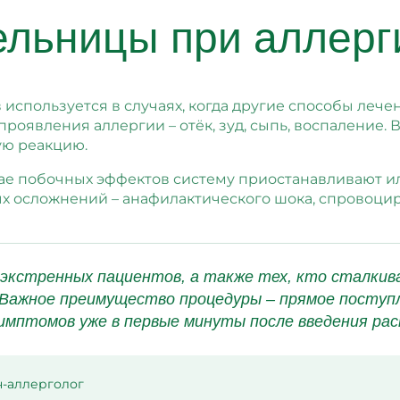
льницы при аллерг
спользуется в случаях, когда другие способы лечен
роявления аллергии – отёк, зуд, сыпь, воспаление. 
ую реакцию.
ае побочных эффектов систему приостанавливают ил
х осложнений – анафилактического шока, спровоци
экстренных пациентов, а также тех, кто сталкива
ажное преимущество процедуры – прямое поступл
имптомов уже в первые минуты после введения рас
ч-аллерголог