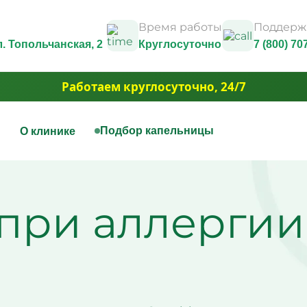
Время работы
Поддержк
ул. Топольчанская, 2
Круглосуточно
7 (800) 70
Работаем круглосуточно, 24/7
ы
Подбор капельницы
О клинике
нная терапия
Капельницы красоты
Юридические документы и
лицензии
ицы на дому
Капельница Золушка
при аллергии
Контакты
ица для печени
Капельницы anti-age
Фотогалерея
ицы для сосудов
Капельницы для похуде
3D Тур
ица при отравлении
Капельница для волос и
Вакансии
ем
Капельница для борьбы 
е
Акции
ица для сердца
Капельница для сияния
Юридическая информация
ная капельница от
Капельница для умень
ти
отёчности
ица при обезвоживании