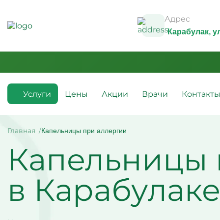
Адрес
Карабулак
, 
Услуги
Цены
Акции
Врачи
Контакт
Медикаментозные капельницы
Инфузио
(препараты)
Главная
Капельницы при аллергии
Капельн
Капельницы 
Капельницы с аскорбиновой
Капельн
кислотой
Капельн
Капельницы с антибиотиками
Капельн
Капельницы с аминокислотами
алкогол
в Карабулак
Капельницы с витаминами
Капельн
Капельница с магнезией
Витамин
Капельница Ацесоль
усталос
Капельницы Вазапростана
Капельн